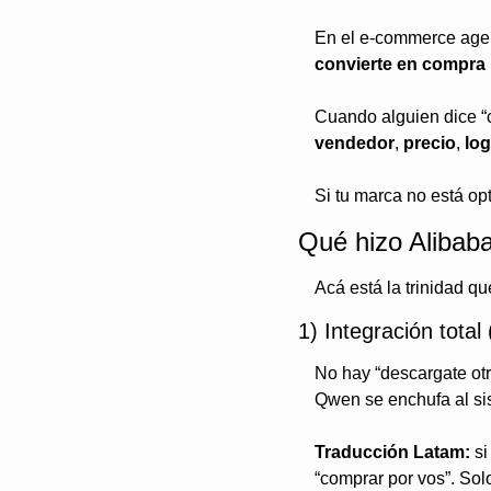
En el e-commerce agen
convierte en compra
Cuando alguien dice “c
vendedor
, 
precio
, 
log
Si tu marca no está opt
Qué hizo Alibaba
Acá está la trinidad qu
1) Integración total
No hay “descargate otr
Qwen se enchufa al sis
Traducción Latam:
 s
“comprar por vos”. Sol