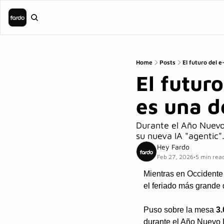
Home
Posts
El futuro del 
El futuro
es una 
Durante el Año Nuevo 
su nueva IA "agentic"
Hey Fardo
Feb 27, 2026
5 min rea
•
Mientras en Occidente s
el feriado más grande d
Puso sobre la mesa 
3
durante el Año Nuevo 