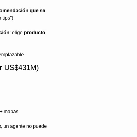
comendación que se 
 tips”)
ción
: elige 
producto
, 
eemplazable.
ner US$431M)
 + mapas.
s, un agente no puede 