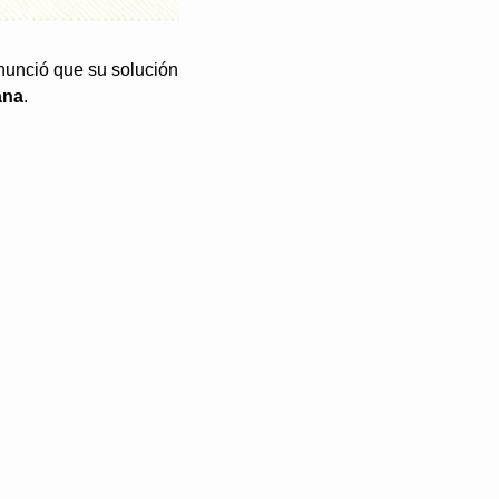
unció que su solución 
ana
.