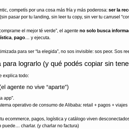
tic, competís por una cosa más fría y más poderosa: 
ser la re
 (sin pasar por tu landing, sin leer tu copy, sin ver tu carrusel “con
omprame el mejor té verde”, el agente 
no solo busca informa
ística
, 
pago
… y ejecuta.
imizada para ser “la elegida”, no sos invisible: sos peor. Sos r
 para lograrlo (y qué podés copiar sin te
e explica todo:
 (el agente no vive “aparte”)
a app”.
tema operativo de consumo de Alibaba: retail + pagos + viajes
i tu ecommerce, pagos, logística y catálogo viven desconectado
o puede… charlar. (y charlar no factura)