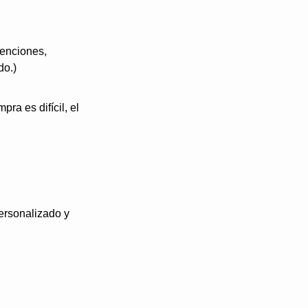
enciones, 
do.)
a es difícil, el 
Esto es lo que Alibaba demostró a escala masiva: El futuro del e-commerce es ultra  personalizado y 