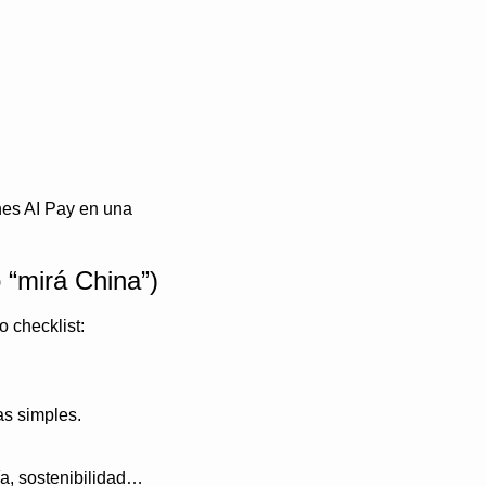
es AI Pay en una 
 “mirá China”)
 checklist:
cas simples.
tía, sostenibilidad…