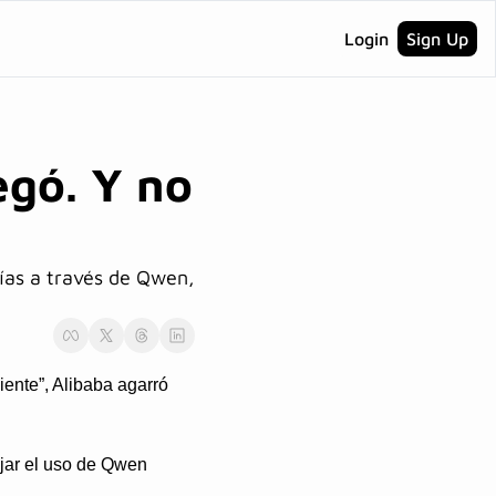
Login
Sign Up
ó. Y no 
́as a través de Qwen, 
ente”, Alibaba agarró 
jar el uso de Qwen 