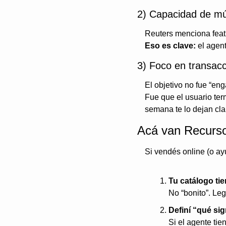
2) Capacidad de múl
Reuters menciona featur
Eso es clave:
 el agen
3) Foco en transacc
El objetivo no fue “en
Fue que el usuario ter
semana te lo dejan clar
Acá van Recurso
Si vendés online (o ay
Tu catálogo tie
No “bonito”. Leg
Definí “qué sig
Si el agente tie